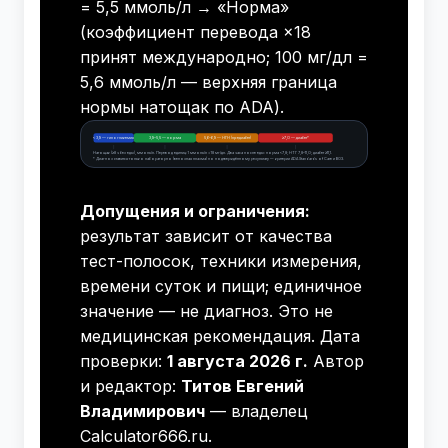
= 5,5 ммоль/л → «Норма»
(коэффициент перевода ×18
принят международно; 100 мг/дл =
5,6 ммоль/л — верхняя граница
нормы натощак по ADA).
<3,9 — гипогликемия
3,9–5,5 — норма
5,6–6,9 — НГН (предиабет)
≥7,0 — диабет*
Натощак (≥8 ч без еды), ммоль/л. Перевод единиц: 1 ммоль/л = 18 мг/дл. Два часа после еды: норма <7,8; НТГ 7,8–11,0; диабет ≥11,1.
* Диагноз ставится только лабораторно (венозная плазма) по подтверждённому результату — критерии ADA Standards of Care и ВОЗ.
Допущения и ограничения:
результат зависит от качества
тест-полосок, техники измерения,
времени суток и пищи; единичное
значение — не диагноз. Это не
медицинская рекомендация. Дата
проверки:
1 августа 2026 г.
Автор
и редактор:
Титов Евгений
Владимирович
— владелец
Calculator666.ru.