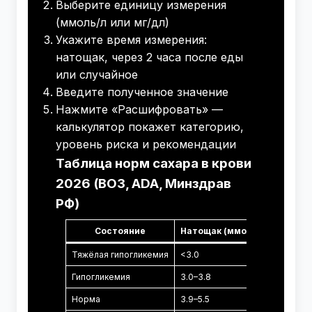
Выберите единицу измерения
(ммоль/л или мг/дл)
Укажите время измерения:
натощак, через 2 часа после еды
или случайное
Введите полученное значение
Нажмите «Расшифровать» —
калькулятор покажет категорию,
уровень риска и рекомендации
Таблица норм сахара в крови
2026 (ВОЗ, ADA, Минздрав
РФ)
Состояние
Натощак (ммоль/л)
Через 
Тяжёлая гипогликемия
<3.0
—
Гипогликемия
3.0–3.8
—
Норма
3.9–5.5
≤7.8