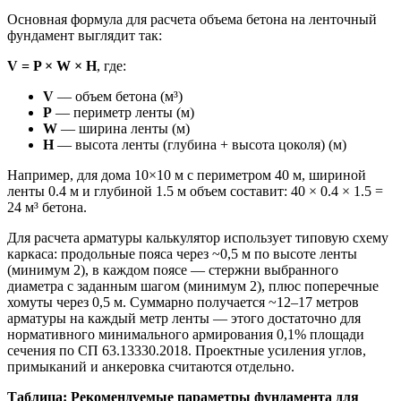
Основная формула для расчета объема бетона на ленточный
фундамент выглядит так:
V = P × W × H
, где:
V
— объем бетона (м³)
P
— периметр ленты (м)
W
— ширина ленты (м)
H
— высота ленты (глубина + высота цоколя) (м)
Например, для дома 10×10 м с периметром 40 м, шириной
ленты 0.4 м и глубиной 1.5 м объем составит: 40 × 0.4 × 1.5 =
24 м³ бетона.
Для расчета арматуры калькулятор использует типовую схему
каркаса: продольные пояса через ~0,5 м по высоте ленты
(минимум 2), в каждом поясе — стержни выбранного
диаметра с заданным шагом (минимум 2), плюс поперечные
хомуты через 0,5 м. Суммарно получается ~12–17 метров
арматуры на каждый метр ленты — этого достаточно для
нормативного минимального армирования 0,1% площади
сечения по СП 63.13330.2018. Проектные усиления углов,
примыканий и анкеровка считаются отдельно.
Таблица: Рекомендуемые параметры фундамента для