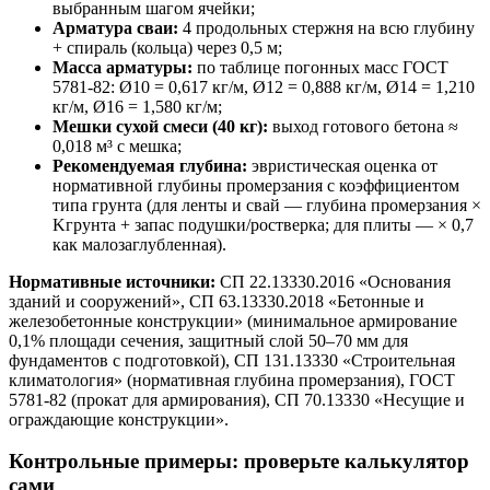
выбранным шагом ячейки;
Арматура сваи:
4 продольных стержня на всю глубину
+ спираль (кольца) через 0,5 м;
Масса арматуры:
по таблице погонных масс ГОСТ
5781-82: Ø10 = 0,617 кг/м, Ø12 = 0,888 кг/м, Ø14 = 1,210
кг/м, Ø16 = 1,580 кг/м;
Мешки сухой смеси (40 кг):
выход готового бетона ≈
0,018 м³ с мешка;
Рекомендуемая глубина:
эвристическая оценка от
нормативной глубины промерзания с коэффициентом
типа грунта (для ленты и свай — глубина промерзания ×
Kгрунта + запас подушки/ростверка; для плиты — × 0,7
как малозаглубленная).
Нормативные источники:
СП 22.13330.2016 «Основания
зданий и сооружений», СП 63.13330.2018 «Бетонные и
железобетонные конструкции» (минимальное армирование
0,1% площади сечения, защитный слой 50–70 мм для
фундаментов с подготовкой), СП 131.13330 «Строительная
климатология» (нормативная глубина промерзания), ГОСТ
5781-82 (прокат для армирования), СП 70.13330 «Несущие и
ограждающие конструкции».
Контрольные примеры: проверьте калькулятор
сами