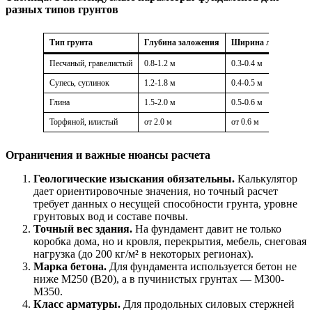
разных типов грунтов
Тип грунта
Глубина заложения
Ширина ленты
Ре
Песчаный, гравелистый
0.8-1.2 м
0.3-0.4 м
Ле
Супесь, суглинок
1.2-1.8 м
0.4-0.5 м
Ле
Глина
1.5-2.0 м
0.5-0.6 м
Пл
Торфяной, илистый
от 2.0 м
от 0.6 м
Св
Ограничения и важные нюансы расчета
Геологические изыскания обязательны.
Калькулятор
дает ориентировочные значения, но точный расчет
требует данных о несущей способности грунта, уровне
грунтовых вод и составе почвы.
Точный вес здания.
На фундамент давит не только
коробка дома, но и кровля, перекрытия, мебель, снеговая
нагрузка (до 200 кг/м² в некоторых регионах).
Марка бетона.
Для фундамента используется бетон не
ниже М250 (В20), а в пучинистых грунтах — М300-
М350.
Класс арматуры.
Для продольных силовых стержней