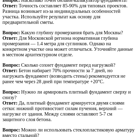
Вопрос:
Насколько точен онлайн-калькулятор фундамента?
Ответ:
Точность составляет 85-90% для типовых проектов.
Разница возникает из-за индивидуальных особенностей
участка. Используйте результат как основу для
предварительной сметы.
Вопрос:
Какую глубину промерзания брать для Москвы?
Ответ:
Для Московской региона нормативная глубина
промерзания — 1.4 метра для суглинков. Однако на
конкретном участке она может отличаться. Уточняйте данные
в местном архитектурном отделе.
Вопрос:
Сколько сохнет фундамент перед нагрузкой?
Ответ:
Бетон набирает 70% прочности за 7 дней, но
нагружать фундамент (возводить стены) рекомендуется не
ранее чем через 28 дней при температуре +20°C.
Вопрос:
Нужно ли армировать плитный фундамент сверху и
снизу?
Ответ:
Да, плитный фундамент армируется двумя слоями
сетки: нижний противостоит силам пучения, верхний —
нагрузке от здания. Между слоями оставляют 5-7 см
защитного слоя бетона.
Вопрос:
Можно ли использовать стеклопластиковую арматуру
вместо стальной?