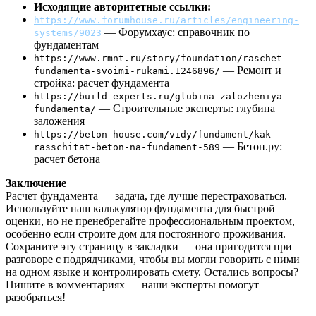
Исходящие авторитетные ссылки:
https://www.forumhouse.ru/articles/engineering-
— Форумхаус: справочник по
systems/9023
фундаментам
https://www.rmnt.ru/story/foundation/raschet-
— Ремонт и
fundamenta-svoimi-rukami.1246896/
стройка: расчет фундамента
https://build-experts.ru/glubina-zalozheniya-
— Строительные эксперты: глубина
fundamenta/
заложения
https://beton-house.com/vidy/fundament/kak-
— Бетон.ру:
rasschitat-beton-na-fundament-589
расчет бетона
Заключение
Расчет фундамента — задача, где лучше перестраховаться.
Используйте наш калькулятор фундамента для быстрой
оценки, но не пренебрегайте профессиональным проектом,
особенно если строите дом для постоянного проживания.
Сохраните эту страницу в закладки — она пригодится при
разговоре с подрядчиками, чтобы вы могли говорить с ними
на одном языке и контролировать смету. Остались вопросы?
Пишите в комментариях — наши эксперты помогут
разобраться!