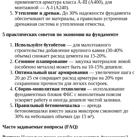
применяется арматура класса А-III (А400), для
монтажной — А-I (А240).
Утепление и дренаж.
До 30% надежности фундамента
обеспечивают не материалы, а правильно устроенная
дренажная система и утепленная отмостка.
5 практических советов по экономии на фундаменте
Используйте бутобетон
— для малоэтажного
строительства добавление крупного камня (30-40%
объема) снижает расход цемента на 15-20%.
Сезонное планирование
— закупка материалов зимой
(особенно металла) может быть на 10-15% дешевле.
Оптимальный шаг армирования
— увеличение шага с
20 до 25 см сокращает расход арматуры на 20% при
сохранении прочности для легких построек.
Сборно-монолитная технология
— использование
фундаментных блоков ФБС с монолитным поясом
ускоряет работу и иногда дешевле чистой заливки.
Правильный бетономешалка
— аренда
бетономешалки вместо заказа миксером сэкономит до
30% на небольших объемах (до 15 м³).
Часто задаваемые вопросы (FAQ)