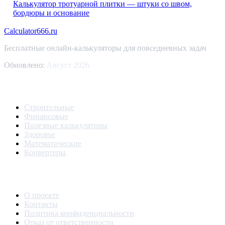
Калькулятор тротуарной плитки — штуки со швом,
бордюры и основание
Calculator
666
.ru
Бесплатные онлайн-калькуляторы для повседневных задач
Обновлено:
Август 2026
Разделы
Строительные
Финансовые
Полезные калькуляторы
Здоровье
Математические
Конвертеры
О сайте
О проекте
Контакты
Политика конфиденциальности
Отказ от ответственности