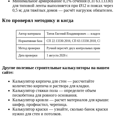
Минимальное армирование 0,1% сечения (СП 63.13330)
для типовой ленты выполняется при Ø12 и поясах через
0,5 м; для тяжёлых домов — расчёт нагрузок обязателен.
Кто проверял методику и когда
Автор материала
Титов Евгений Владимирович — владелец и редактор 
Нормативная база
СП 22.13330.2016, СП 63.13330.2018, СП 131.13330
Метод проверки
Ручной пересчёт двух контрольных примеров (лента 
Дата проверки
1 августа 2026 г.
Другие полезные строительные калькуляторы на нашем
сайте:
Калькулятор кирпича для стен — рассчитайте
количество кирпича и раствора для кладки.
Калькулятор стяжки пола — определите объем
пескобетона для ровного основания.
Калькулятор кровли — расчет материалов для крыши:
шифер, профнастил, черепица.
Калькулятор краски — узнайте, сколько банок краски
нужно для стен и потолков.