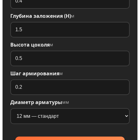
Глубина заложения (H)
м
Высота цоколя
м
Шаг армирования
м
Диаметр арматуры
мм