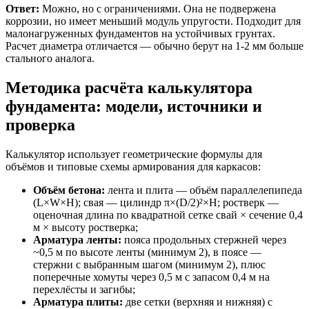
Ответ:
Можно, но с ограничениями. Она не подвержена
коррозии, но имеет меньший модуль упругости. Подходит для
малонагруженных фундаментов на устойчивых грунтах.
Расчет диаметра отличается — обычно берут на 1-2 мм больше
стального аналога.
Методика расчёта калькулятора
фундамента: модели, источники и
проверка
Калькулятор использует геометрические формулы для
объёмов и типовые схемы армирования для каркасов:
Объём бетона:
лента и плита — объём параллелепипеда
(L×W×H); свая — цилиндр π×(D/2)²×H; ростверк —
оценочная длина по квадратной сетке свай × сечение 0,4
м × высоту ростверка;
Арматура ленты:
пояса продольных стержней через
~0,5 м по высоте ленты (минимум 2), в поясе —
стержни с выбранным шагом (минимум 2), плюс
поперечные хомуты через 0,5 м с запасом 0,4 м на
перехлёсты и загибы;
Арматура плиты:
две сетки (верхняя и нижняя) с