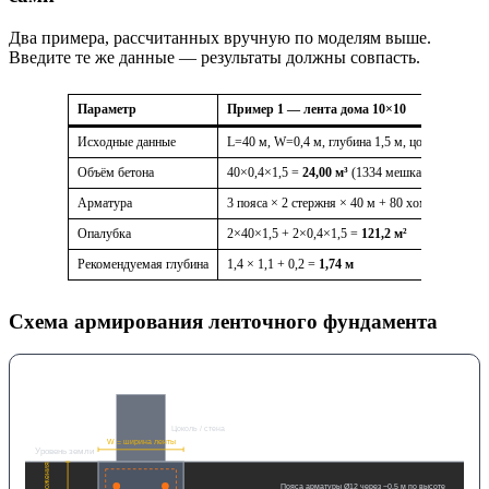
Два примера, рассчитанных вручную по моделям выше.
Введите те же данные — результаты должны совпасть.
Параметр
Пример 1 — лента дома 10×10
Исходные данные
L=40 м, W=0,4 м, глубина 1,5 м, цоколь 0; сугл
Объём бетона
40×0,4×1,5 =
24,00 м³
(1334 мешка по 40 кг)
Арматура
3 пояса × 2 стержня × 40 м + 80 хомутов × 3,
Опалубка
2×40×1,5 + 2×0,4×1,5 =
121,2 м²
Рекомендуемая глубина
1,4 × 1,1 + 0,2 =
1,74 м
Схема армирования ленточного фундамента
Цоколь / стена
W = ширина ленты
Уровень земли
Пояса арматуры Ø12 через ~0,5 м по высоте