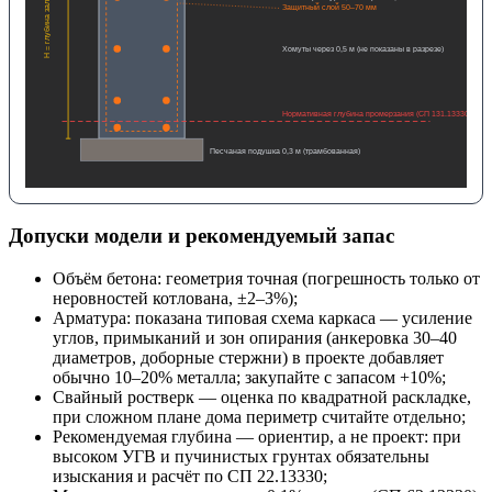
H = глубина заложения
Защитный слой 50–70 мм
Хомуты через 0,5 м (не показаны в разрезе)
Нормативная глубина промерзания (СП 131.13330)
Песчаная подушка 0,3 м (трамбованная)
Допуски модели и рекомендуемый запас
Объём бетона: геометрия точная (погрешность только от
неровностей котлована, ±2–3%);
Арматура: показана типовая схема каркаса — усиление
углов, примыканий и зон опирания (анкеровка 30–40
диаметров, доборные стержни) в проекте добавляет
обычно 10–20% металла; закупайте с запасом +10%;
Свайный ростверк — оценка по квадратной раскладке,
при сложном плане дома периметр считайте отдельно;
Рекомендуемая глубина — ориентир, а не проект: при
высоком УГВ и пучинистых грунтах обязательны
изыскания и расчёт по СП 22.13330;