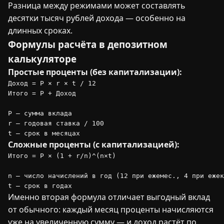
Разница между режимами может составлять
десятки тысяч рублей дохода — особенно на
длинных сроках.
Формулы расчёта в депозитном
калькуляторе
Простые проценты (без капитализации):
Доход = P × r × t / 12

Итого = P + Доход

P — сумма вклада

r — годовая ставка / 100

t — срок в месяцах
Сложные проценты (с капитализацией):
Итого = P × (1 + r/n)^(n×t)

n — число начислений в год (12 при ежемес., 4 при ежек
t — срок в годах
Именно вторая формула отличает выгодный вклад
от обычного: каждый месяц проценты начисляются
уже на увеличенную сумму — и доход растёт по