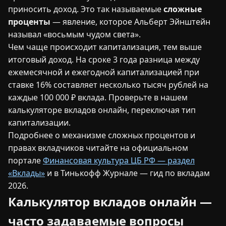
приносить доход. Это так называемые
сложные
проценты
— явление, которое Альберт Эйнштейн
называл «восьмым чудом света».
Чем чаще происходит капитализация, тем выше
итоговый доход. На сроке 3 года разница между
ежемесячной и ежегодной капитализацией при
ставке 16% составляет несколько тысяч рублей на
каждые 100 000 ₽ вклада. Проверьте в нашем
калькуляторе вкладов онлайн, переключая тип
капитализации.
Подробнее о механизме сложных процентов и
правах вкладчиков читайте на официальном
портале
Финансовая культура ЦБ РФ — раздел
«Вклады»
и в Тинькофф Журнале — гид по вкладам
2026.
Калькулятор вкладов онлайн —
часто задаваемые вопросы