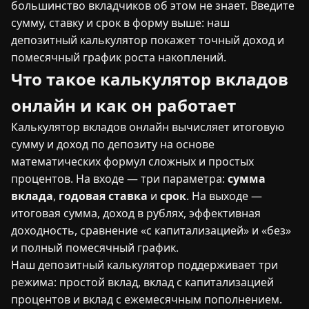
большинство вкладчиков об этом не знает. Введите
сумму, ставку и срок в форму выше: наш
депозитный калькулятор покажет точный доход и
помесячный график роста накоплений.
Что такое калькулятор вкладов
онлайн и как он работает
Калькулятор вкладов онлайн вычисляет итоговую
сумму и доход по депозиту на основе
математических формул сложных и простых
процентов. На входе — три параметра:
сумма
вклада
,
годовая ставка
и
срок
. На выходе —
итоговая сумма, доход в рублях, эффективная
доходность, сравнение «с капитализацией» и «без»
и полный помесячный график.
Наш депозитный калькулятор поддерживает три
режима: простой вклад, вклад с капитализацией
процентов и вклад с ежемесячным пополнением.