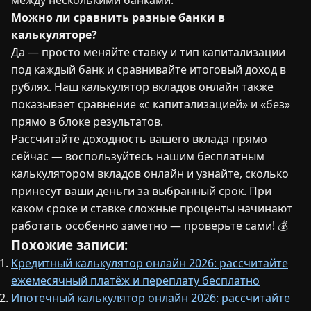
между несколькими банками.
Можно ли сравнить разные банки в
калькуляторе?
Да — просто меняйте ставку и тип капитализации
под каждый банк и сравнивайте итоговый доход в
рублях. Наш калькулятор вкладов онлайн также
показывает сравнение «с капитализацией» и «без»
прямо в блоке результатов.
Рассчитайте доходность вашего вклада прямо
сейчас — воспользуйтесь нашим бесплатным
калькулятором вкладов онлайн и узнайте, сколько
принесут ваши деньги за выбранный срок. При
каком сроке и ставке сложные проценты начинают
работать особенно заметно — проверьте сами! 💰
Похожие записи:
Кредитный калькулятор онлайн 2026: рассчитайте
ежемесячный платёж и переплату бесплатно
Ипотечный калькулятор онлайн 2026: рассчитайте