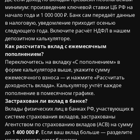
минимум: произведение ключевой ставки ЦБ РФ на
начало года и 1 000 000 ₽. Банк сам передаёт данные
в налоговую, уведомление приходит осенью
следующего года. Включите расчёт НДФЛ в нашем
депозитном калькуляторе.
Как рассчитать вклад с ежемесячным
пополнением?
Переключитесь на вкладку «С пополнением» в
форме калькулятора выше, укажите сумму
ежемесячного взноса — и нажмите «Рассчитать
доходность вклада». Калькулятор учтёт каждое
пополнение в помесячном графике.
Застрахован ли вклад в банке?
Вклады физических лиц в банках РФ, участвующих в
системе страхования вкладов, застрахованы
Агентством по страхованию вкладов (АСВ) на сумму
до
1 400 000 ₽
. Если ваш вклад больше — разделите