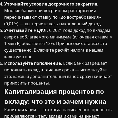
Уточняйте условия досрочного закрытия.
Многие банки при досрочном расторжении
пересчитывают ставку по «до востребования»
(0,01%) — вы теряете весь накопленный доход.
Учитывайте НДФЛ.
С 2021 года доход по вкладам
сверх необлагаемого минимума (ключевая ставка ×
1 млн ₽) облагается 13%. При высоких ставках это
существенно. Включите расчёт налога в нашем
калькуляторе.
Используйте пополнение.
Если банк разрешает
пополнять вклад в течение срока — используйте
это: каждый дополнительный взнос сразу начинает
приносить проценты.
Капитализация процентов по
вкладу: что это и зачем нужна
Капитализация — это когда начисленные проценты
прибавляются к телу вклада и сами начинают