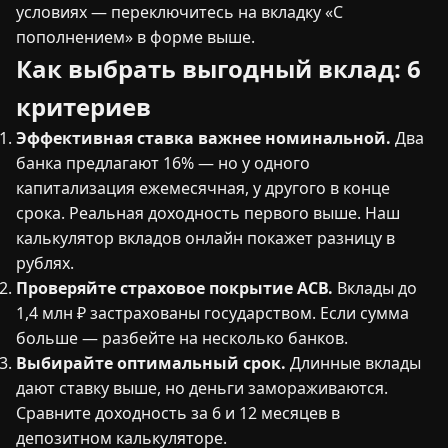
условиях — переключитесь на вкладку «С
пополнением» в форме выше.
Как выбрать выгодный вклад: 6
критериев
Эффективная ставка важнее номинальной.
Два
банка предлагают 16% — но у одного
капитализация ежемесячная, у другого в конце
срока. Реальная доходность первого выше. Наш
калькулятор вкладов онлайн покажет разницу в
рублях.
Проверяйте страховое покрытие АСВ.
Вклады до
1,4 млн ₽ застрахованы государством. Если сумма
больше — разбейте на несколько банков.
Выбирайте оптимальный срок.
Длинные вклады
дают ставку выше, но деньги замораживаются.
Сравните доходность за 6 и 12 месяцев в
депозитном калькуляторе.