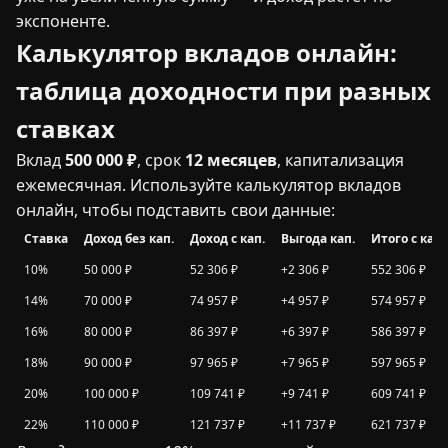
экспоненте.
Калькулятор вкладов онлайн:
таблица доходности при разных
ставках
Вклад
500 000 ₽
, срок
12 месяцев
, капитализация
ежемесячная. Используйте калькулятор вкладов
онлайн, чтобы подставить свои данные:
Ставка
Доход без кап.
Доход с кап.
Выгода кап.
Итого с кап.
10%
50 000 ₽
52 306 ₽
+2 306 ₽
552 306 ₽
14%
70 000 ₽
74 957 ₽
+4 957 ₽
574 957 ₽
16%
80 000 ₽
86 397 ₽
+6 397 ₽
586 397 ₽
18%
90 000 ₽
97 965 ₽
+7 965 ₽
597 965 ₽
20%
100 000 ₽
109 741 ₽
+9 741 ₽
609 741 ₽
22%
110 000 ₽
121 737 ₽
+11 737 ₽
621 737 ₽