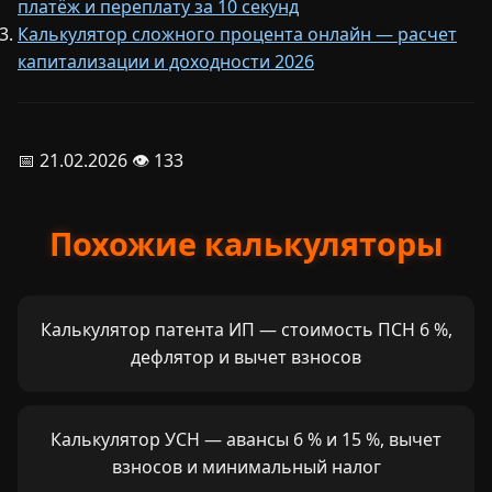
платёж и переплату за 10 секунд
Калькулятор сложного процента онлайн — расчет
капитализации и доходности 2026
📅 21.02.2026
👁 133
Похожие калькуляторы
Калькулятор патента ИП — стоимость ПСН 6 %,
дефлятор и вычет взносов
Калькулятор УСН — авансы 6 % и 15 %, вычет
взносов и минимальный налог