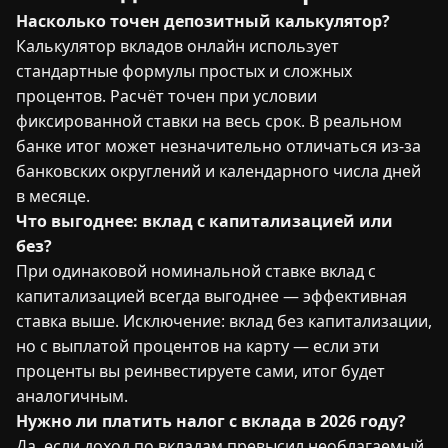
Насколько точен депозитный калькулятор?
Калькулятор вкладов онлайн использует
стандартные формулы простых и сложных
процентов. Расчёт точен при условии
фиксированной ставки на весь срок. В реальном
банке итог может незначительно отличаться из-за
банковских округлений и календарного числа дней
в месяце.
Что выгоднее: вклад с капитализацией или
без?
При одинаковой номинальной ставке вклад с
капитализацией всегда выгоднее — эффективная
ставка выше. Исключение: вклад без капитализации,
но с выплатой процентов на карту — если эти
проценты вы реинвестируете сами, итог будет
аналогичным.
Нужно ли платить налог с вклада в 2026 году?
Да, если доход по вкладам превысил необлагаемый